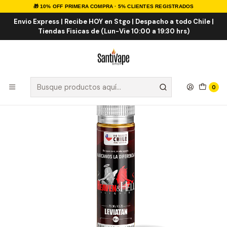
🎁 10% OFF PRIMERA COMPRA · 5% CLIENTES REGISTRADOS
Inicio
E-LIQUID
NACIONALES
Heaven & Hell Leviatan 60ml
Envio Express | Recibe HOY en Stgo | Despacho a todo Chile |
Tiendas Fisicas de (Lun-Vie 10:00 a 19:30 hrs)
0