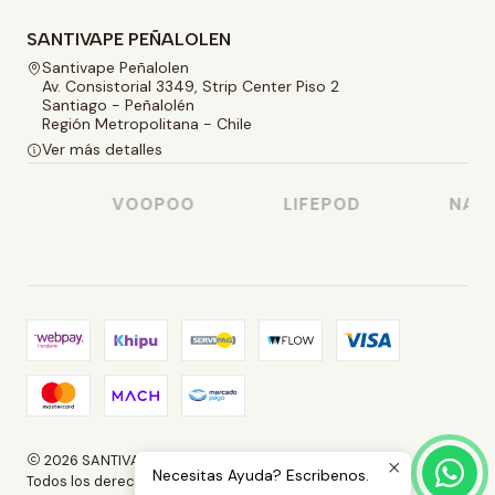
SANTIVAPE PEÑALOLEN
Santivape Peñalolen
Av. Consistorial 3349, Strip Center Piso 2
Santiago - Peñalolén
Región Metropolitana - Chile
Ver más detalles
SO
VOOPOO
LIFEPOD
NASTY
2026 SANTIVAPE.
Necesitas Ayuda? Escribenos.
Todos los derechos reservados.