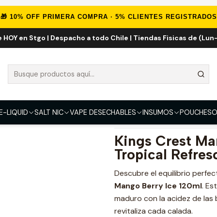
Inicio
E-LIQUID
Frutal ICE
Kings Crest Mango Berry ICE 120ml
🎁 10% OFF PRIMERA COMPRA · 5% CLIENTES REGISTRADOS
e HOY en Stgo | Despacho a todo Chile | Tiendas Fisicas de (Lun-
Kings Crest M
FUERZA
3mg
E-LIQUID
SALT NIC
VAPE DESECHABLES
INSUMOS
POUCHES
O
DESCRIPCIÓN
Kings Crest Ma
Tropical Refres
Descubre el equilibrio perfec
Mango Berry Ice 120ml
. Es
maduro con la acidez de las
revitaliza cada calada.