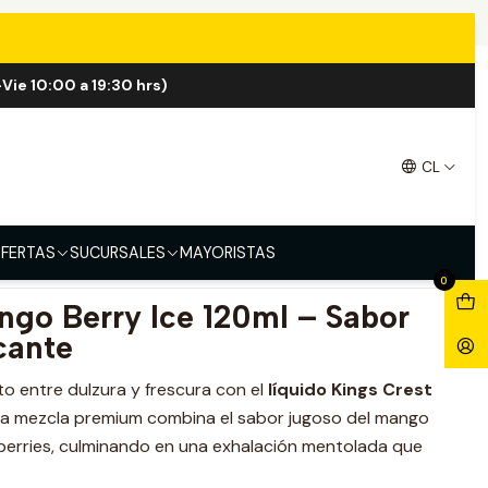
Vie 10:00 a 19:30 hrs)
ango Berry ICE 120ml
CL
FERTAS
SUCURSALES
MAYORISTAS
0
ngo Berry Ice 120ml – Sabor
cante
to entre dulzura y frescura con el
líquido Kings Crest
ta mezcla premium combina el sabor jugoso del mango
 berries, culminando en una exhalación mentolada que