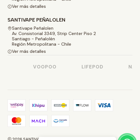
Ver más detalles
SANTIVAPE PEÑALOLEN
Santivape Peñalolen
Av. Consistorial 3349, Strip Center Piso 2
Santiago - Peñalolén
Región Metropolitana - Chile
Ver más detalles
SO
VOOPOO
LIFEPOD
NAST
2026 SANTIVAPE.