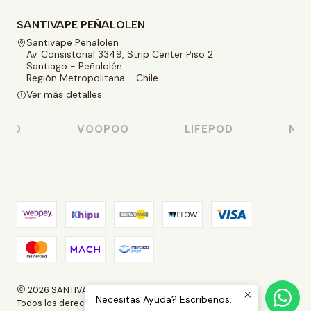
SANTIVAPE PEÑALOLEN
Santivape Peñalolen
Av. Consistorial 3349, Strip Center Piso 2
Santiago - Peñalolén
Región Metropolitana - Chile
Ver más detalles
SO
VOOPOO
LIFEPOD
NAST
2026 SANTIVAPE.
Necesitas Ayuda? Escribenos.
Todos los derechos reservados.