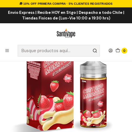
🎁 10% OFF PRIMERA COMPRA · 5% CLIENTES REGISTRADOS
Inicio
E-LIQUID
IMPORTADOS
E-liquid Importados 100ml
Custard Strawberry 100ml
Envio Express | Recibe HOY en Stgo | Despacho a todo Chile |
Tiendas Fisicas de (Lun-Vie 10:00 a 19:30 hrs)
0