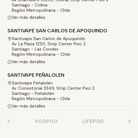
Santiago - Colina
Región Metropolitana - Chile
Ver más detalles
SANTIVAPE SAN CARLOS DE APOQUINDO
Santivape San Carlos de Apoquindo
Av. La Plaza 1250, Strip Center Piso 2
Santiago - Las Condes
Región Metropolitana - Chile
Ver más detalles
SANTIVAPE PEÑALOLEN
Santivape Peñalolen
Av. Consistorial 3349, Strip Center Piso 2
Santiago - Peñalolén
Región Metropolitana - Chile
Ver más detalles
SSO
VOOPOO
LIFEPOD
NAS