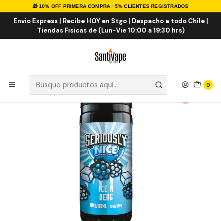
🎁 10% OFF PRIMERA COMPRA · 5% CLIENTES REGISTRADOS
Inicio
E-LIQUID
IMPORTADOS
E-liquid Importados 100ml
ICE N Berg 100ml Shortfill
Envio Express | Recibe HOY en Stgo | Despacho a todo Chile |
Tiendas Fisicas de (Lun-Vie 10:00 a 19:30 hrs)
0