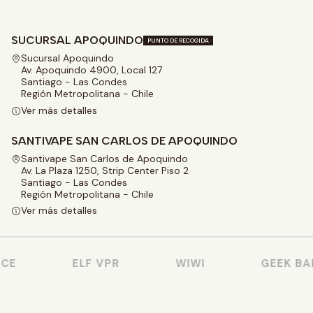
SUCURSAL APOQUINDO
PUNTO DE RECOGIDA
Sucursal Apoquindo
Av. Apoquindo 4900, Local 127
Santiago - Las Condes
Región Metropolitana - Chile
Ver más detalles
SANTIVAPE SAN CARLOS DE APOQUINDO
Santivape San Carlos de Apoquindo
Av. La Plaza 1250, Strip Center Piso 2
Santiago - Las Condes
Región Metropolitana - Chile
Ver más detalles
E
ELF VPR
WIWI
GEEK BAR