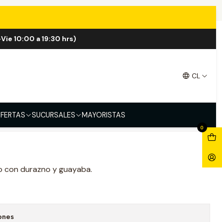
ava 100ml
Vie 10:00 a 19:30 hrs)
Guava 100ml
CL
FERTAS
SUCURSALES
MAYORISTAS
0
o con durazno y guayaba.
ones