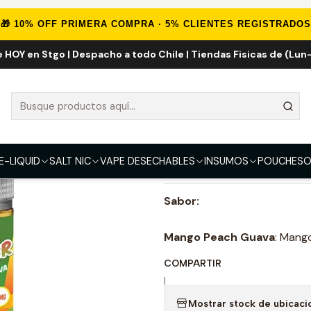
IQUID
IMPORTADOS
E-liquid Importados 100ml
Mango Peach Gu
🎁 10% OFF PRIMERA COMPRA · 5% CLIENTES REGISTRADOS
e HOY en Stgo | Despacho a todo Chile | Tiendas Fisicas de (Lun-
Mango Peach 
FUERZA
0mg
3mg
6mg
E-LIQUID
SALT NIC
VAPE DESECHABLES
INSUMOS
POUCHES
O
DESCRIPCIÓN
Sabor:
Mango Peach Guava
: Mang
COMPARTIR
|
Mostrar stock de ubicaci