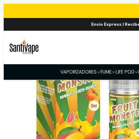
Inicio
E-L
Envio Express | Recib
VAPORIZADORES
FUME
LIFE POD