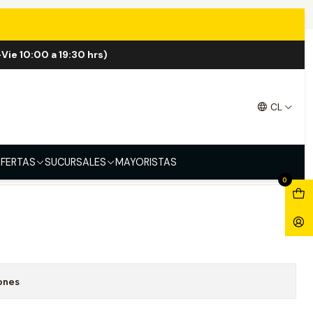
Vie 10:00 a 19:30 hrs)
ltem Atmizoo
CL
e
FERTAS
SUCURSALES
MAYORISTAS
0
ones