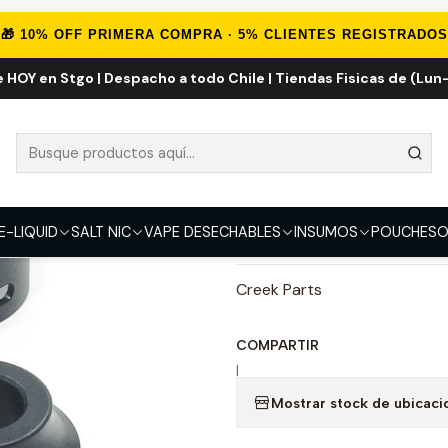
Inicio
INSUMOS
Creek - Kit Ultem Atmizoo
🎁 10% OFF PRIMERA COMPRA · 5% CLIENTES REGISTRADOS
e HOY en Stgo | Despacho a todo Chile | Tiendas Fisicas de (Lun-
Creek - Kit U
COLOR
Creek Ultem Kit Yellow Matt
E-LIQUID
SALT NIC
VAPE DESECHABLES
INSUMOS
POUCHES
O
DESCRIPCIÓN
Creek Parts
COMPARTIR
|
Mostrar stock de ubicaci