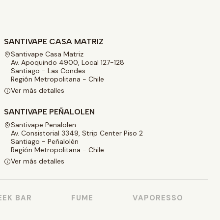
SANTIVAPE CASA MATRIZ
Santivape Casa Matriz
Av. Apoquindo 4900, Local 127-128
Santiago - Las Condes
Región Metropolitana - Chile
Ver más detalles
SANTIVAPE PEÑALOLEN
Santivape Peñalolen
Av. Consistorial 3349, Strip Center Piso 2
Santiago - Peñalolén
Región Metropolitana - Chile
Ver más detalles
K BAR
FUME
VAPORESSO
V