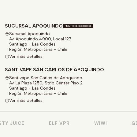
SUCURSAL APOQUINDO
PUNTO DE RECOGIDA
Sucursal Apoquindo
Av. Apoquindo 4900, Local 127
Santiago - Las Condes
Región Metropolitana - Chile
Ver más detalles
SANTIVAPE SAN CARLOS DE APOQUINDO
Santivape San Carlos de Apoquindo
Av. La Plaza 1250, Strip Center Piso 2
Santiago - Las Condes
Región Metropolitana - Chile
Ver más detalles
Y JUICE
ELF VPR
WIWI
GEE