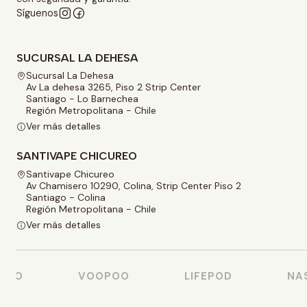
Síguenos
SUCURSAL LA DEHESA
Sucursal La Dehesa
Av La dehesa 3265, Piso 2 Strip Center
Santiago - Lo Barnechea
Región Metropolitana - Chile
Ver más detalles
SANTIVAPE CHICUREO
Santivape Chicureo
Av Chamisero 10290, Colina, Strip Center Piso 2
Santiago - Colina
Región Metropolitana - Chile
Ver más detalles
SO
VOOPOO
LIFEPOD
NAST