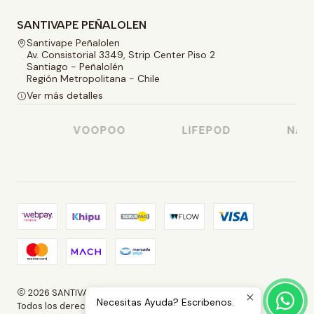
SANTIVAPE PEÑALOLEN
Santivape Peñalolen
Av. Consistorial 3349, Strip Center Piso 2
Santiago - Peñalolén
Región Metropolitana - Chile
Ver más detalles
SO
VOOPOO
LIFEPOD
NASTY
2026 SANTIVAPE.
Necesitas Ayuda? Escribenos.
Todos los derechos reservados.