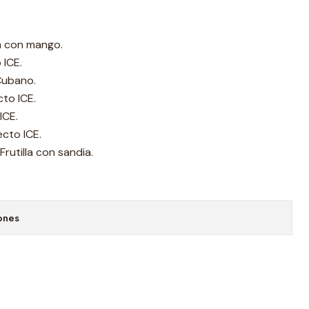
la con mango.
 ICE.
Cubano.
to ICE.
ICE.
cto ICE.
Frutilla con sandia.
ones