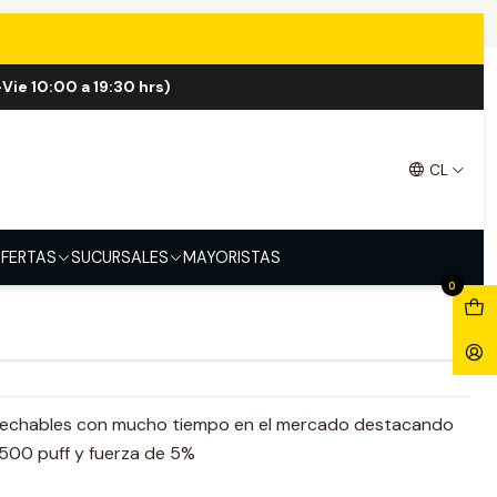
Vie 10:00 a 19:30 hrs)
3.500 Puff Desechables
CL
e ICE
Cuban Tobacco
Mango ICE
Mint ICE
Watermelon
FERTAS
SUCURSALES
MAYORISTAS
0
sechables con mucho tiempo en el mercado destacando
.500 puff y fuerza de 5%