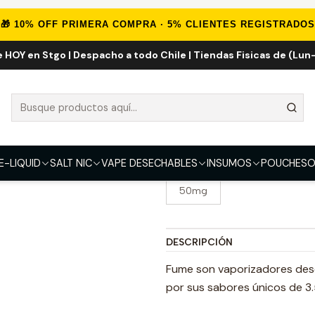
Inicio
POD
Fume Infinity 3.500 Puff Desechables
🎁 10% OFF PRIMERA COMPRA · 5% CLIENTES REGISTRADOS
e HOY en Stgo | Despacho a todo Chile | Tiendas Fisicas de (Lun-
Fume Infinity 
SABOR
Strawberry Mango
Grap
Peach Ice
Strawberry 
E-LIQUID
SALT NIC
VAPE DESECHABLES
INSUMOS
POUCHES
O
FUERZA
50mg
DESCRIPCIÓN
Fume son vaporizadores de
por sus sabores únicos de 3